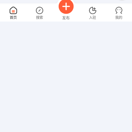
销售总监
面议
首页
搜索
入驻
我的
发布
08-08
性别不限
经验不限
哈尔滨金亿达汽车销售服务有限公司
申请
哈尔滨市平方区松花路33号
招商经理
面议
招聘信息
求职简历
08-08
性别不限
经验不限
哈尔滨盛克赛思经贸有限公司
申请
售后经理
面议
08-08
性别不限
经验不限
黑龙江中天益升汽车销售服务有限公司
申请
佳木斯市郊区友谊路1777号