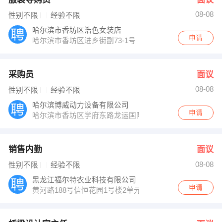
08-08
性别不限
经验不限
哈尔滨市香坊区浩色女装店
申请
哈尔滨市香坊区进乡街副73-1号
采购员
面议
08-08
性别不限
经验不限
哈尔滨博威动力设备有限公司
申请
哈尔滨市香坊区学府东路龙运国际汽配城A1-21号102国
销售内勤
面议
08-08
性别不限
经验不限
黑龙江福尔特农业科技有限公司
申请
黄河路188号信恒花园1号楼2单元501（会展中心对面）